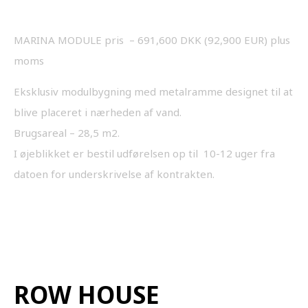
MARINA MODULE pris – 691,600 DKK (92,900 EUR) plus
moms
Eksklusiv modulbygning med metalramme designet til at
blive placeret i nærheden af vand.
Brugsareal – 28,5 m2.
I øjeblikket er bestil udførelsen op til 10-12 uger fra
datoen for underskrivelse af kontrakten.
ROW HOUSE