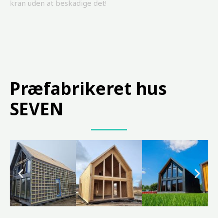
kran uden at beskadige det!
Præfabrikeret hus
SEVEN