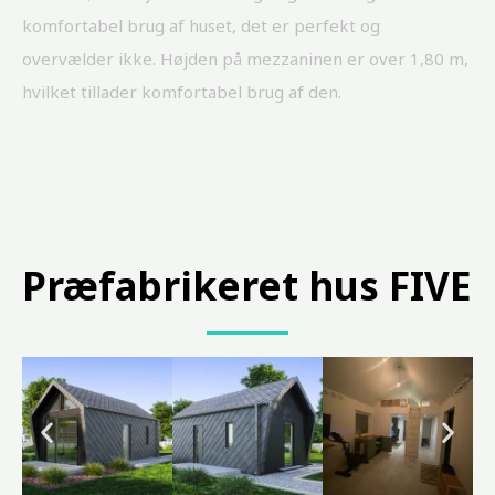
komfortabel brug af huset, det er perfekt og
overvælder ikke. Højden på mezzaninen er over 1,80 m,
hvilket tillader komfortabel brug af den.
Præfabrikeret hus
FIVE