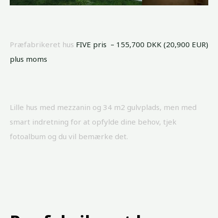
Præfabrikeret hus
FIVE pris – 155,700 DKK (20,900 EUR)
plus moms
Lille hus med mezzanin og 34 m2 gulvplads, men med
smart indretning for at opfylde dine behov, tjek
fotoalbum og du vil bemærke det.