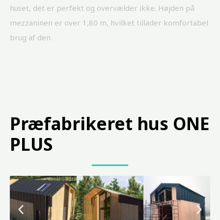
huset, det er perfekt og overvælder ikke. Højden på
mezzaninen er over 1,80 m, hvilket tillader komfortabel
brug af den.
Præfabrikeret hus ONE
PLUS