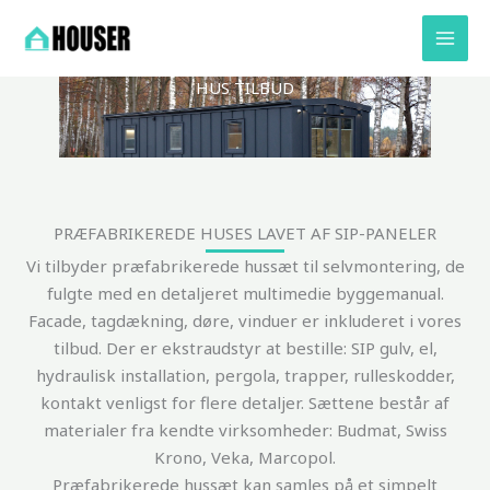
Skip
to
content
HUS TILBUD
PRÆFABRIKEREDE HUSES LAVET AF SIP-PANELER
Vi tilbyder præfabrikerede hussæt til selvmontering, de
fulgte med en detaljeret multimedie byggemanual.
Facade, tagdækning, døre, vinduer er inkluderet i vores
tilbud. Der er ekstraudstyr at bestille: SIP gulv, el,
hydraulisk installation, pergola, trapper, rulleskodder,
kontakt venligst for flere detaljer. Sættene består af
materialer fra kendte virksomheder: Budmat, Swiss
Krono, Veka, Marcopol.
Præfabrikerede hussæt kan samles på et simpelt