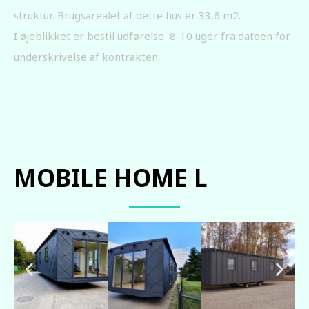
struktur. Brugsarealet af dette hus er 33,6 m2.
I øjeblikket er bestil udførelse 8-10 uger fra datoen for
underskrivelse af kontrakten.
MOBILE HOME L