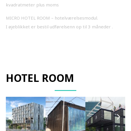
kvadratmeter plus moms
MICRO HOTEL ROOM – hotelværelsesmodul.
I øjeblikket er bestil udførelsenn op til 3 måneder .
HOTEL ROOM