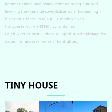
kommer endda med håndklæder og toiletpapir. Ved
levering trækkes side sovepladsen ud af kabinen og
bliver en T-form. To MODEL T-modeller kan
transporteres i en 40’HC hav container.
I øjeblikket er bestil udførelse op til 30 arbejdsdage fra
datoen for underskrivelse af kontrakten.
TINY HOUSE