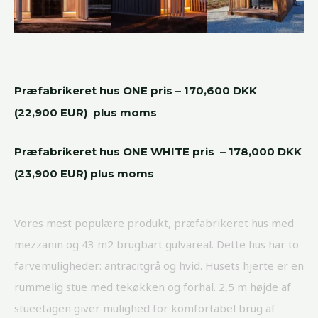
Præfabrikeret hus
ONE pris – 170,600 DKK
(22,900 EUR) plus moms
Præfabrikeret hus
ONE WHITE pris – 178,000 DKK
(23,900 EUR) plus moms
Vores mest populære produkt, præfabrikeret hus med
mezzanin og 43 m2 brugbart gulvareal. Dette hus har to
farvemuligheder: antracitgrå og hvid. Husets hjerte er en
rummelig stue med tekøkken og forhal. 2,5 m højde af
stueetagen giver mulighed for komfortabel brug af