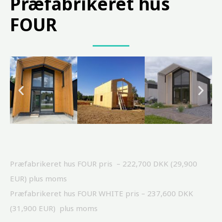
Præfabrikeret hus
FOUR
Præfabrikeret
hus FOUR pris – 222,700 DKK (29,900
EUR) plus moms
Præfabrikeret hus
FOUR WHITE pris – 237,600 DKK
(31,900 EUR) plus moms