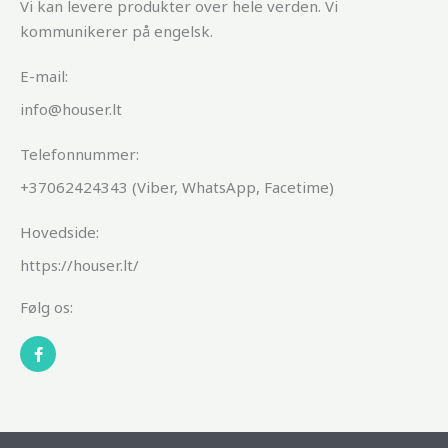
Vi kan levere produkter over hele verden. Vi
kommunikerer på engelsk.
E-mail:
info@houser.lt
Telefonnummer:
+37062424343 (Viber, WhatsApp, Facetime)
Hovedside:
https://houser.lt/
Følg os:
F
a
c
e
b
o
o
k