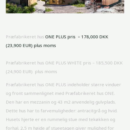
Præfabrikeret hus
ONE PLUS pris – 178,000 DKK
(23,900 EUR) plus moms
Præfabrikeret hus ONE PLUS WHITE pris – 185,500 DKK
(24,900 EUR) plus moms
Præfabrikeret hus ONE PLUS indeholder større vinduer
og front sammenlignet med Præfabrikeret hus ONE.
Den har en mezzanin og 43 m2 anvendelig gulvplads.
Dette hus har to farvemuligheder: antracitgrå og hvid.
Husets hjerte er en rummelig stue med tekøkken og
forhal. 2,5 m højde af stueetagen giver mulighed for