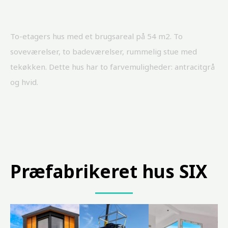
To-etagers hus med et brugsareal på 54 m2. To
soveværelser, to badeværelser, rummelig stue med
tekøkken. Dette hus har to farvemuligheder: antracitgrå
og hvid.
Præfabrikeret hus
SIX