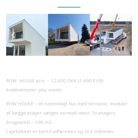
ROW HOUSE pris – 12,600 DKK (1,690 EUR)
kvadratmeter plus moms
ROW HOUSE – et rummeligt hus med terrasse, moduler
af begge etager sælges normalt mest. To etagers
brugsareal – 106 m2.
I øjeblikket er bestil udførelsen op til 3 måneder.