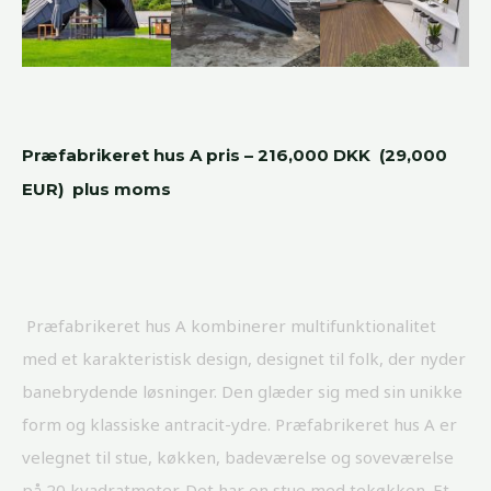
Præfabrikeret hus
A pris – 216,000 DKK (29,000
EUR) plus moms
Præfabrikeret hus A kombinerer multifunktionalitet
med et karakteristisk design, designet til folk, der nyder
banebrydende løsninger. Den glæder sig med sin unikke
form og klassiske antracit-ydre. Præfabrikeret hus A er
velegnet til stue, køkken, badeværelse og soveværelse
på 20 kvadratmeter. Det har en stue med tekøkken. Et