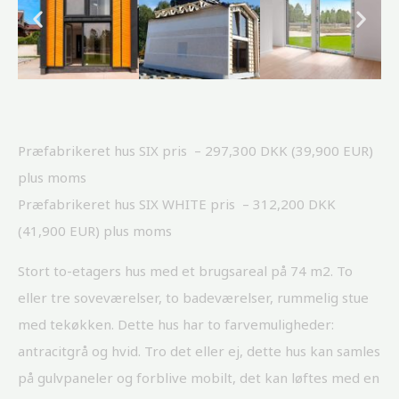
Præfabrikeret
hus SIX pris – 297,300 DKK (39,900 EUR)
plus moms
Præfabrikeret hus
SIX WHITE pris – 312,200 DKK
(41,900 EUR) plus moms
Stort to-etagers hus med et brugsareal på 74 m2. To
eller tre soveværelser, to badeværelser, rummelig stue
med tekøkken. Dette hus har to farvemuligheder:
antracitgrå og hvid. Tro det eller ej, dette hus kan samles
på gulvpaneler og forblive mobilt, det kan løftes med en