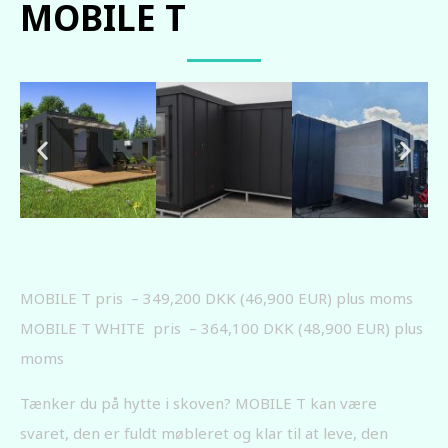
MOBILE T
MOBILE T pris – 349,200 DKK (46,900 EUR) plus moms
MOBILE T WHITE pris – 364,100 DKK (48,900 EUR) plus
moms
Tænker du på hytte i skoven? MOBILE T kan være
svaret, den er fuldt møbleret og klar til at leve, den