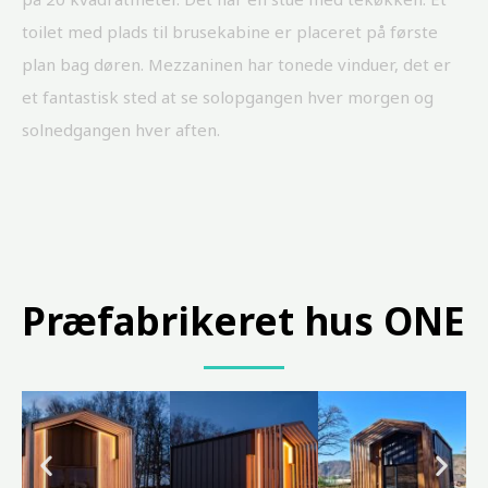
toilet med plads til brusekabine er placeret på første
plan bag døren. Mezzaninen har tonede vinduer, det er
et fantastisk sted at se solopgangen hver morgen og
solnedgangen hver aften.
Præfabrikeret hus
ONE