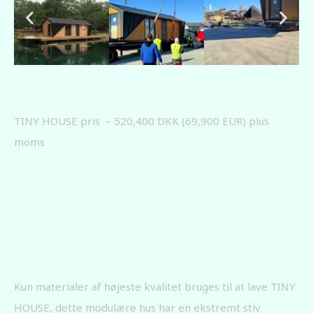
TINY HOUSE pris – 520,400 DKK (69,900 EUR) plus
moms
Kun materialer af højeste kvalitet bruges til at lave TINY
HOUSE, dette modulære hus har en ekstremt stiv